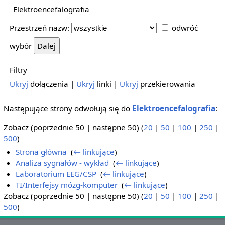
Przestrzeń nazw:
odwróć
wybór
Filtry
Ukryj
dołączenia |
Ukryj
linki |
Ukryj
przekierowania
Następujące strony odwołują się do
Elektroencefalografia
:
Zobacz (poprzednie 50 | następne 50) (
20
|
50
|
100
|
250
|
500
)
Strona główna
‎
(
← linkujące
)
Analiza sygnałów - wykład
‎
(
← linkujące
)
Laboratorium EEG/CSP
‎
(
← linkujące
)
TI/Interfejsy mózg-komputer
‎
(
← linkujące
)
Zobacz (poprzednie 50 | następne 50) (
20
|
50
|
100
|
250
|
500
)